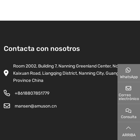
Contacta con nosotros
Room 2002, Building 7, Nanning Greenland Center, No. 15,
Kaixuan Road, Liangqing District, Nanning City, Guangxi
WhatsApp
Province China
+8618807851779
Correo
electrónico
mansen@amuson.cn
Consulta
ARRIBA